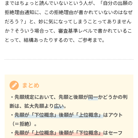
まではちょっと読んでいないという人が、「自分の出願の
拒絶理由通知に、この拒絶理由が書かれていないのはなぜ
だろう？」と、妙に気になってしまうことってありません
か？そういう場合って、審査基準レベルで書かれているこ
とって、結構あったりするので、ご参考まで。
まとめ
・先願規定において、先願と後願が
同一
かどうかの判
断は、拡大先願より
広い
。
・
先願が「下位概念」後願が「上位概念」
はアウト
（＝拒絶）。
・
先願が「上位概念」後願が「下位概念」
はセーフ