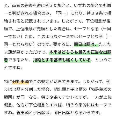
と、両者の先後を逆に考えた場合と、いずれの場合でも同
一と判断される場合のみ、「同一」になり、特３９条で拒
絶されると記載されています。したがって、下位概念が後
願で、上位概念が先願とした場合は、セーフとなる（＝同
一でない）ため、このようなケースではセーフとなる（＝
同一とならない）のです。要するに、
同日出願は、
たまた
ま運が悪かっただけで、
本来はどちらも最先の正当な出願
者
であるため、
拒絶とする基準も緩くしている
、というこ
とですね。
特に
分割出願
でこの規定が活きてきます。したがって、例
えば出願を分割した場合、親出願と子出願の「特許請求の
範囲」が同一なら、特３９条でアウトですが、一方が上位
概念、他方が下位概念とすれば、特３９条的にはセーフで
すね。親出願と子出願は、同日出願となるからです。