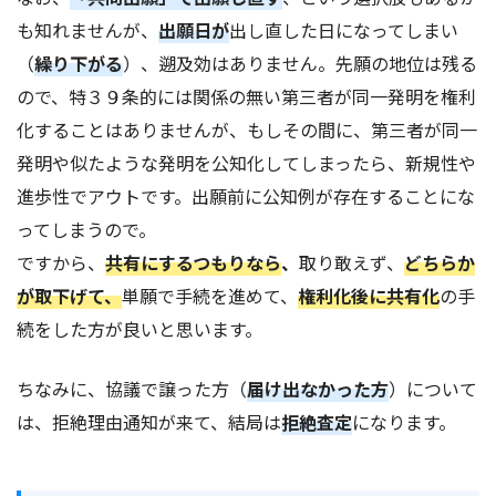
も知れませんが、
出願日が
出し直した日になってしまい
（
繰り下がる
）、遡及効はありません。先願の地位は残る
ので、特３９条的には関係の無い第三者が同一発明を権利
化することはありませんが、もしその間に、第三者が同一
発明や似たような発明を公知化してしまったら、新規性や
進歩性でアウトです。出願前に公知例が存在することにな
ってしまうので。
ですから、
共有にするつもりなら
、
取り敢えず、
どちらか
が取下げて、
単願で手続を進めて、
権利化後に共有化
の手
続をした方が良いと思います。
ちなみに、協議で譲った方（
届け出なかった方
）について
は、拒絶理由通知が来て、結局は
拒絶査定
になります。