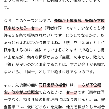
す。
なお、このケースとは逆に、
先願が上位概念、後願が下位
概念だったら、セーフ
（両者は同一でなく、少なくとも特
許法３９条で拒絶されない）です。どうしてなるかは、ち
ょっと考えればわかりますよね。「鉄」を「金属」と上位
概念化するのは、誰にでもできることなので拒絶しても構
いませんが、色々な種類がある「金属」の中から、敢えて
「鉄」が良いのだと限定することは、すごい発明かも知れ
ないから、「同一」として拒絶すべきでないのです。
なお、先後願の無い
同日出願の場合
には、
一方が下位概
念、他方が上位概念
であるときは、
セーフ
です（両者は同
一でなく、特３９条の拒絶理由にはなりません）。尚、審
査基準では、仮にどちらかを先願、他方を後願とした場合