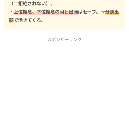
（＝拒絶されない）。
・
上位概念、下位概念の同日出願
はセーフ。→
分割出
願
で活きてくる。
スポンサーリンク