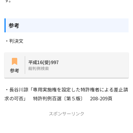
す。
参考
・判決文
平成16(受)997
裁判例検索
参考
・長谷川諒「専用実施権を設定した特許権者による差止請
求の可否」 特許判例百選〔第５版〕 208-209頁
スポンサーリンク